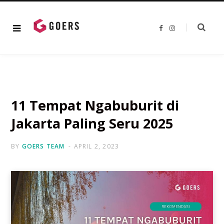
F
I
a
n
c
s
e
t
b
a
o
g
o
r
k
a
m
11 Tempat Ngabuburit di
Jakarta Paling Seru 2025
BY
GOERS TEAM
APRIL 2, 2023