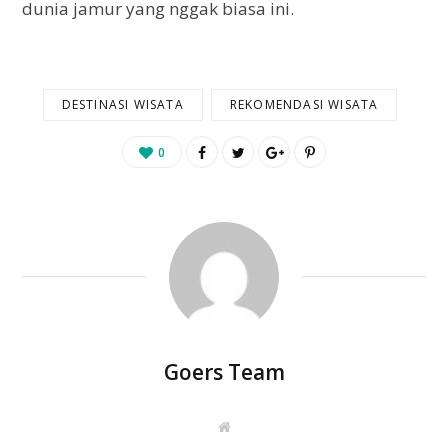
dunia jamur yang nggak biasa ini.
DESTINASI WISATA
REKOMENDASI WISATA
0
Goers Team
W
e