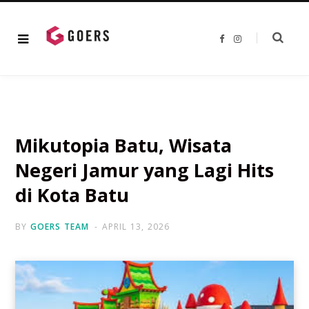
F
I
a
n
c
s
e
t
b
a
o
g
o
r
k
a
m
Mikutopia Batu, Wisata
Negeri Jamur yang Lagi Hits
di Kota Batu
BY
GOERS TEAM
APRIL 13, 2026