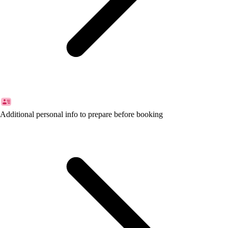
pengunjung adalah toiletnya yang tersebar di banyak titik dan mushola
yang bersih serta nyaman.
Rasakan nikmatnya hidangan lezat dan serunya wahana permainan di
The Parlor Hills, dengan membeli tiketnya lewat Goers!
Additional personal info to prepare before booking